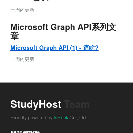
一周內更新
Microsoft Graph API系列文
章
Microsoft Graph API (1) - 這啥?
一周內更新
StudyHost
Team
Proudly powered by
isRock
Co., Ltd.