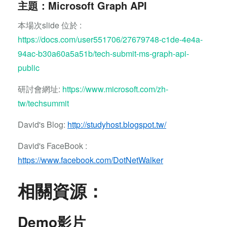
主題：Microsoft Graph API
本場次slide 位於 :
https://docs.com/user551706/27679748-c1de-4e4a-
94ac-b30a60a5a51b/tech-submit-ms-graph-api-
public
研討會網址:
https://www.microsoft.com/zh-
tw/techsummit
David's Blog:
http://studyhost.blogspot.tw/
David's FaceBook :
https://www.facebook.com/DotNetWalker
相關資源：
Demo影片