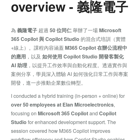
overview - 義隆電子
為
義隆電子
超過
50 位同仁
舉辦了一場
Microsoft
365 Copilot 與 Copilot Studio
的混合式培訓（實體
+線上）。課程內容涵蓋
M365 Copilot 在辦公流程中
的應用
，以及
如何使用 Copilot Studio 開發客製化
AI 助理
，以提升工作效率與自動化程度。透過實作與
案例分享，學員深入體驗 AI 如何強化日常工作與專案
開發，進一步推動企業數位轉型。
I conducted a hybrid training (in-person + online) for
over 50 employees at Elan Microelectronics
,
focusing on
Microsoft 365 Copilot
and
Copilot
Studio
for enhanced development support. The
session covered how M365 Copilot improves
workflow efficiency and how Copilot Studio enables