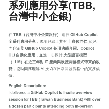
系列應用分享(TBB,
台灣中小企銀)
在
TBB（台灣中小企業銀行）
進行
GitHub Copilot
全系列應用分享
，現場與線上共有
十多位同仁
參與。
內容涵蓋
GitHub Copilot 各項功能介紹、Copilot
CLI 自動化應用
，並進一步探討
大型語言模型
（LLM）在近三年對 IT 產業與軟體開發模式帶來的改
變
，協助團隊理解 AI 技術在日常開發流程中的實務價
值。
English Description:
I delivered a
GitHub Copilot full-suite overview
session
for
TBB (Taiwan Business Bank)
with
over
a dozen participants attending both in-person