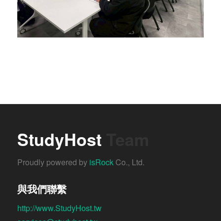
StudyHost
Team
Proudly powered by
isRock
Co., Ltd.
與我們聯繫
http://www.StudyHost.tw