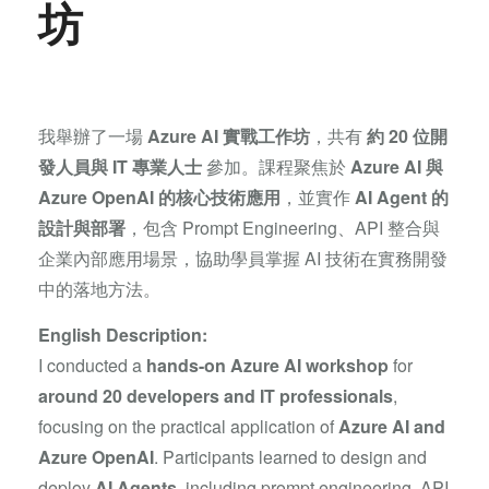
坊
我舉辦了一場
Azure AI 實戰工作坊
，共有
約 20 位開
發人員與 IT 專業人士
參加。課程聚焦於
Azure AI 與
Azure OpenAI 的核心技術應用
，並實作
AI Agent 的
設計與部署
，包含 Prompt Engineering、API 整合與
企業內部應用場景，協助學員掌握 AI 技術在實務開發
中的落地方法。
English Description:
I conducted a
hands-on Azure AI workshop
for
around 20 developers and IT professionals
,
focusing on the practical application of
Azure AI and
Azure OpenAI
. Participants learned to design and
deploy
AI Agents
, including prompt engineering, API