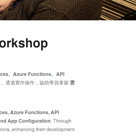
workshop
ices、Azure Functions、API
）
。透過實作操作，協助學員掌握
雲
ces, Azure Functions, API
 and App Configuration
. Through
ations, enhancing their development