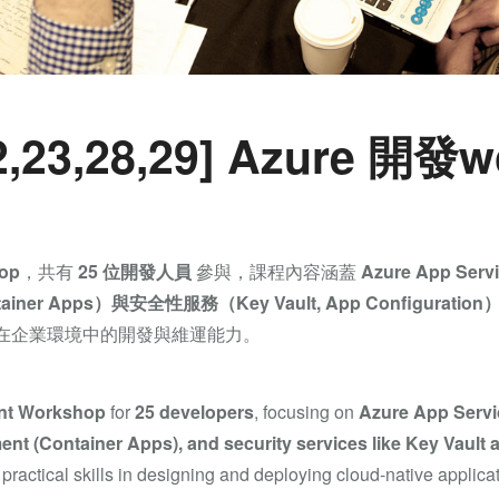
22,23,28,29] Azure 開發
op
，共有
25 位開發人員
參與，課程內容涵蓋
Azure App Serv
er Apps）與安全性服務（Key Vault, App Configuration
在企業環境中的開發與維運能力。
nt Workshop
for
25 developers
, focusing on
Azure App Servi
t (Container Apps), and security services like Key Vault
 practical skills in designing and deploying cloud-native applic