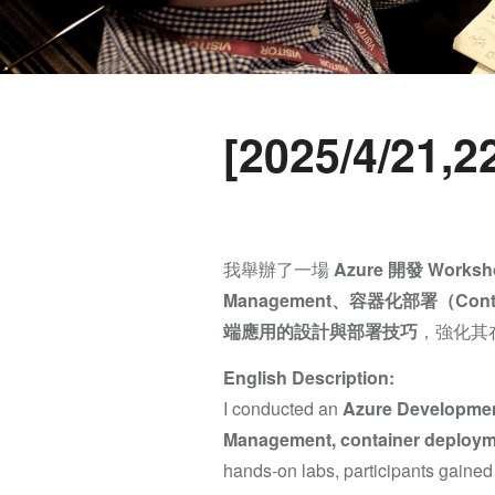
[2025/4/21,
我舉辦了一場
Azure 開發 Worksh
Management、容器化部署（Contain
端應用的設計與部署技巧
，強化其
English Description:
I conducted an
Azure Developme
Management, container deploymen
hands-on labs, participants gained