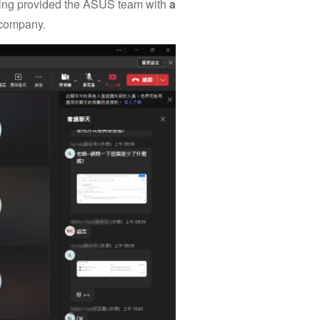
ining provided the ASUS team with
a
e company.