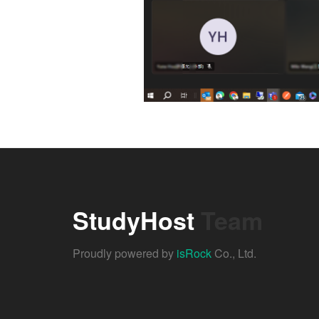
StudyHost
Team
Proudly powered by
isRock
Co., Ltd.