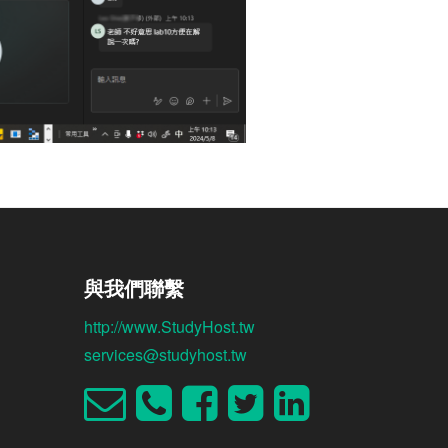
與我們聯繫
http://www.StudyHost.tw
services@studyhost.tw