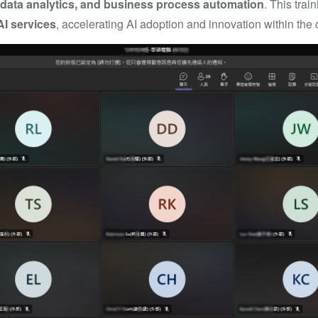
data analytics, and business process automation
. This tra
I services
, accelerating AI adoption and innovation within th