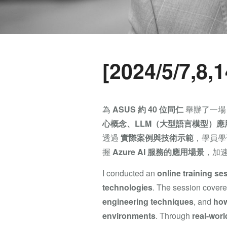
[2024/5/7,8
為
ASUS 約 40 位同仁
舉辦了一
心概念、LLM（大型語言模型）應用、Pr
透過
實際案例與技術示範
，學員
握
Azure AI 服務的應用場景
，加速
I conducted an
online training se
technologies
. The session cover
engineering techniques
, and
how
environments
. Through
real-wor