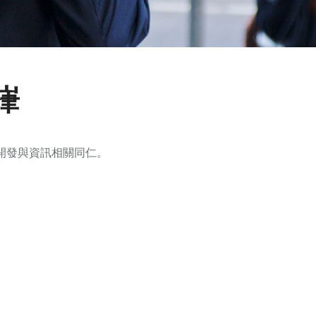
錠嵂
0位開發與資訊相關同仁。