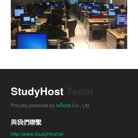
StudyHost
Team
Proudly powered by
isRock
Co., Ltd.
與我們聯繫
http://www.StudyHost.tw